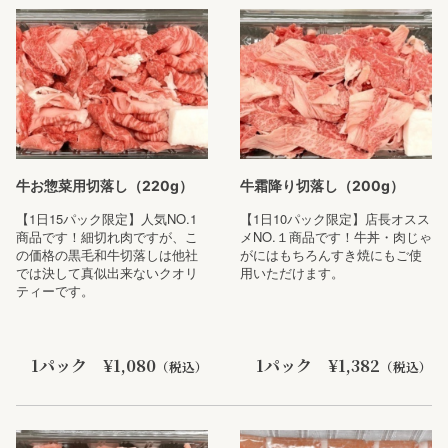
牛お惣菜用切落し（220g）
牛霜降り切落し（200g）
【1日15パック限定】人気NO.1
【1日10パック限定】店長オスス
商品です！細切れ肉ですが、こ
メNO.１商品です！牛丼・肉じゃ
の価格の黒毛和牛切落しは他社
がにはもちろんすき焼にもご使
では決して真似出来ないクオリ
用いただけます。
ティーです。
1パック ¥1,080
1パック ¥1,382
（税込）
（税込）