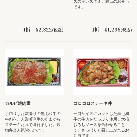
スの良いスタミナ満点のお弁当
です。
1折 ¥2,322
1折 ¥1,296
(税込)
(税込)
カルビ焼肉重
コロコロステーキ丼
手切りした霜降りの黒毛和牛の
一口サイズにカットした黒毛和
牛肉を、人形町今半のあまから
牛の牛肉をたっぷり使用し大根
ステーキたれで味付ました。焼
おろしソースを合わせること
物弁当人気No.２です。
で、さっぱりと召し上がれるお
弁当です。