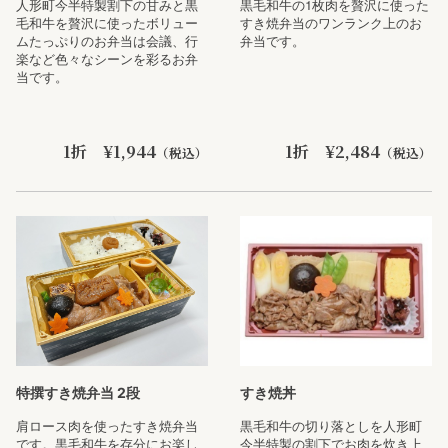
人形町今半特製割下の甘みと黒
黒毛和牛の1枚肉を贅沢に使った
毛和牛を贅沢に使ったボリュー
すき焼弁当のワンランク上のお
ムたっぷりのお弁当は会議、行
弁当です。
楽など色々なシーンを彩るお弁
当です。
1折 ¥1,944
1折 ¥2,484
（税込）
（税込）
特撰すき焼弁当 2段
すき焼丼
肩ロース肉を使ったすき焼弁当
黒毛和牛の切り落としを人形町
です。黒毛和牛を存分にお楽し
今半特製の割下でお肉を炊き上