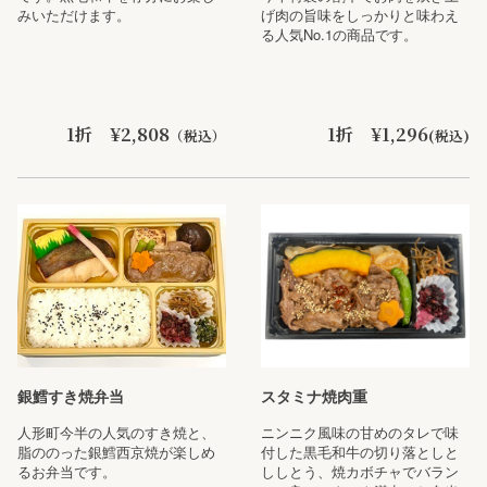
みいただけます。
げ肉の旨味をしっかりと味わえ
る人気No.1の商品です。
1折 ¥2,808
1折 ¥1,296
（税込）
(税込)
銀鱈すき焼弁当
スタミナ焼肉重
人形町今半の人気のすき焼と、
ニンニク風味の甘めのタレで味
脂ののった銀鱈西京焼が楽しめ
付した黒毛和牛の切り落としと
るお弁当です。
ししとう、焼カボチャでバラン