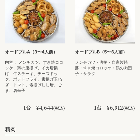
オードブルA（3〜4人前）
オードブルB（5〜6人前）
内容： メンチカツ、すき焼コロ
メンチカツ・唐揚・自家製焼
ッケ、鶏の唐揚げ、イカ唐揚
豚・すき焼コロッケ・鶏の肉団
げ、牛ステーキ、チーズドッ
子・サラダ
ク、ポテトフライ、素揚げ玉ね
ぎ、トマト、素揚げしし唐、ご
ま、唐辛子
1台 ¥4,644
1台 ¥6,912
(税込)
(税込)
精肉