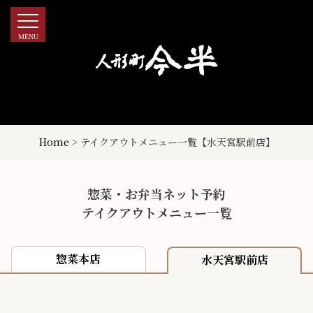
Skip
to
content
精肉惣菜店一覧 – 人形町今半 精肉・惣菜販売店
Home
>
テイクアウトメニュー一覧【水天宮駅前店】
惣菜・お弁当ネット予約
テイクアウトメニュー一覧
惣菜本店
水天宮駅前店