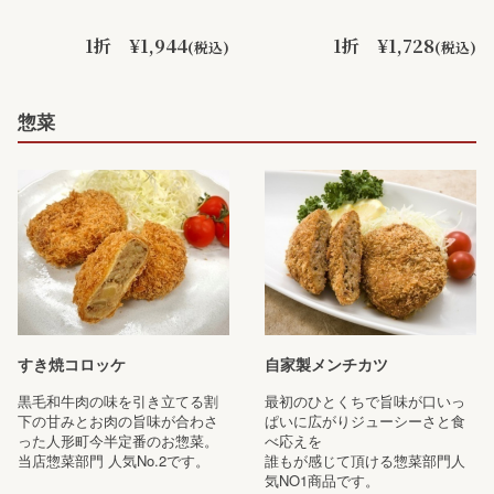
1折 ¥1,944
1折 ¥1,728
(税込)
(税込)
惣菜
すき焼コロッケ
自家製メンチカツ
黒毛和牛肉の味を引き立てる割
最初のひとくちで旨味が口いっ
下の甘みとお肉の旨味が合わさ
ぱいに広がりジューシーさと食
った人形町今半定番のお惣菜。
べ応えを
当店惣菜部門 人気No.2です。
誰もが感じて頂ける惣菜部門人
気NO1商品です。