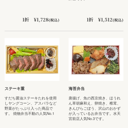
1折 ¥1,728
1折 ¥1,512
(税込)
(税込)
ステーキ重
海苔弁当
すだち醤油ステーキたれを使用
唐揚げ、魚の西京焼き、ほうれ
しヤングコーン、アスパラなど
ん草胡麻和え、卵焼き、椎茸、
野菜がたっぷり入った商品で
きんぴらごぼう、沢山のおかず
す。 焼物弁当不動の人気No.1
が入っているお弁当です。水天
宮前店人気No.3です。