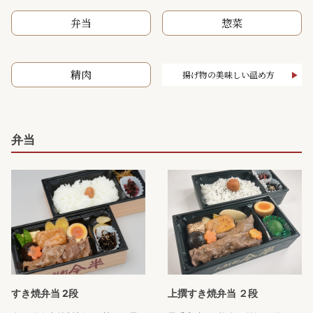
弁当
惣菜
精肉
揚げ物の美味しい温め方
弁当
すき焼弁当 2段
上撰すき焼弁当 ２段