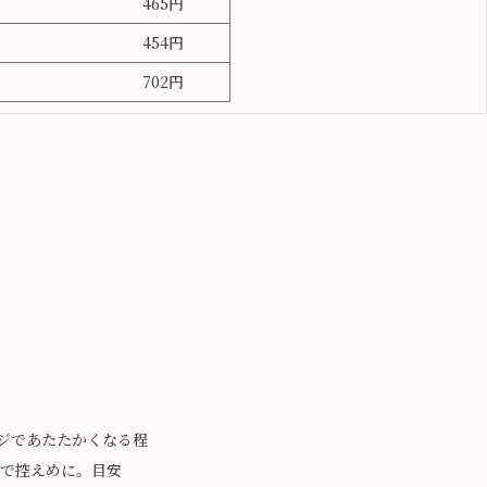
465円
454円
702円
ンジであたたかくなる程
で控えめに。目安