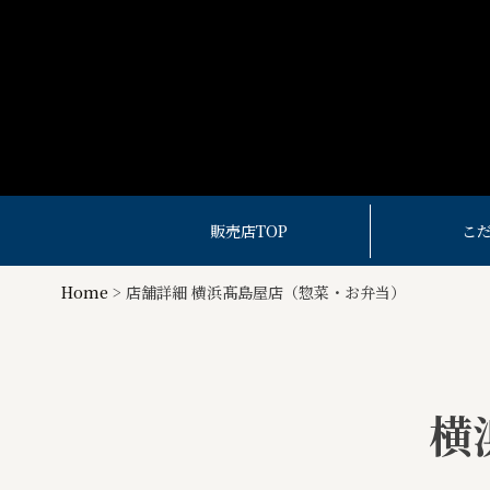
Skip
to
content
精肉惣菜店一覧 – 人形町今半 精肉・惣菜販売店
販売店TOP
こ
Home
>
店舗詳細 横浜髙島屋店（惣菜・お弁当）
横