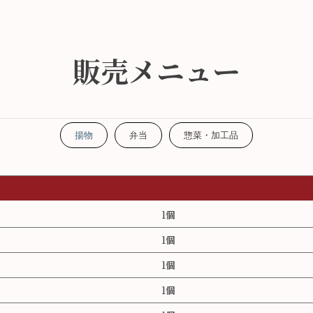
販売メニュー
揚物
弁当
惣菜・加工品
1個
1個
1個
1個